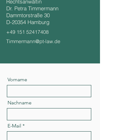
Rechtsanwältin
Dr. Petra Timmermann
Dammtorstraße 30
D-20354 Hamburg
+49 151 52417408
Timmermann@pt-law.de
Vorname
Nachname
E-Mail